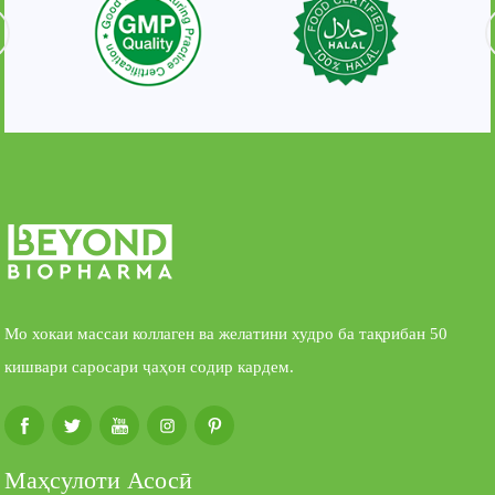
Мо хокаи массаи коллаген ва желатини худро ба тақрибан 50
кишвари саросари ҷаҳон содир кардем.
Маҳсулоти Асосӣ