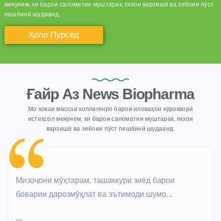
мекунем, ки барои саломатии муштарак, ғизои варзишӣ ва зебоии пӯст
пешбинӣ шудаанд.
Ҳоло Пурсед
Ғайр Аз News Biopharma
Мо хокаи массаи коллагенро барои иловаҳои хӯрокворӣ
истеҳсол мекунем, ки барои саломатии муштарак, ғизои
варзишӣ ва зебоии пӯст пешбинӣ шудаанд.
Мизоҷони мӯҳтарам, ташаккури зиёд барои
боварии дарозмӯҳлат ва эътимоди шумо...