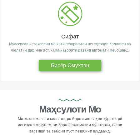
Сифат
Муассисаи истеҳсолии мо хати пешрафтаи истеҳсолии Коллаген ва
Желатин дар Чин аст, ҳама назорати раванд автоматӣ мебошанд.
Бисёр Омӯхтан
Маҳсулоти Мо
Мо хокаи массаи коллагенро барои иловаҳои хӯрокворӣ
истеҳсол мекунем, ки барои саломатии муштарак, ғизои
варзишӣ ва зебоии пӯст пешбинӣ шудаанд.