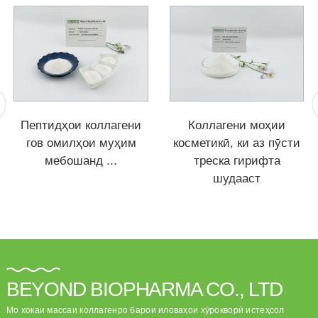
Пептидҳои коллагени
Коллагени моҳии
гов омилҳои муҳим
косметикӣ, ки аз пӯсти
мебошанд ...
треска гирифта
шудааст
BEYOND BIOPHARMA CO., LTD
Мо хокаи массаи коллагенро барои иловаҳои хӯрокворӣ истеҳсол