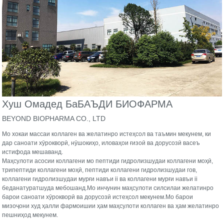
Хуш Омадед Ба
БАЪДИ БИОФАРМА
BEYOND BIOPHARMA CO., LTD
Мо хокаи массаи коллаген ва желатинро истеҳсол ва таъмин мекунем, ки
дар саноати хӯрокворӣ, нӯшокиҳо, иловаҳои ғизоӣ ва дорусозӣ васеъ
истифода мешаванд.
Маҳсулоти асосии коллагени мо пептиди гидролизшудаи коллагени моҳӣ,
трипептиди коллагени моҳӣ, пептиди коллагени гидролизшудаи гов,
коллагени гидролизшудаи мурғи навъи ii ва коллагени мурғи навъи ii
беданатуратшуда мебошанд.Мо инчунин маҳсулоти силсилаи желатинро
барои саноати хӯрокворӣ ва дорусозӣ истеҳсол мекунем.Мо барои
мизоҷони худ ҳалли фармоишии ҳам маҳсулоти коллаген ва ҳам желатинро
пешниҳод мекунем.