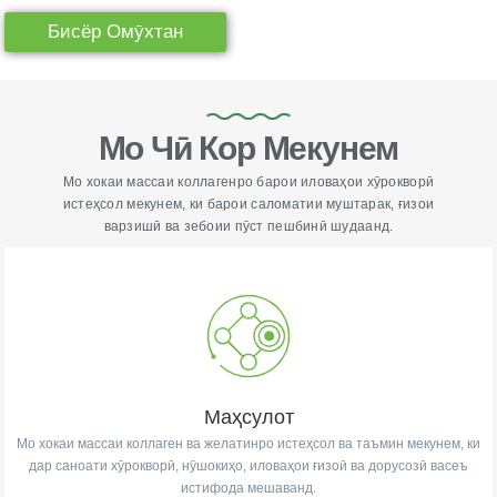
Бисёр Омӯхтан
Мо Чӣ Кор Мекунем
Мо хокаи массаи коллагенро барои иловаҳои хӯрокворӣ
истеҳсол мекунем, ки барои саломатии муштарак, ғизои
варзишӣ ва зебоии пӯст пешбинӣ шудаанд.
Маҳсулот
Мо хокаи массаи коллаген ва желатинро истеҳсол ва таъмин мекунем, ки
дар саноати хӯрокворӣ, нӯшокиҳо, иловаҳои ғизоӣ ва дорусозӣ васеъ
истифода мешаванд.