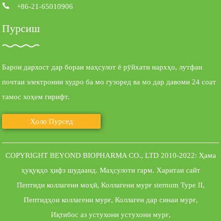
+86-21-65010906
Пурсиш
Барои дархост дар бораи маҳсулот ё рӯйхати нархҳо, лутфан
почтаи электронии худро ба мо гузоред ва мо дар давоми 24 соат
тамос хоҳем гирифт.
Ҳоло Пурсед
COPYRIGHT BEYOND BIOPHARMA CO., LTD 2010-2022: Ҳама
ҳуқуқҳо ҳифз шудаанд.
Маҳсулоти гарм
.
Харитаи сайт
Пептиди коллагени моҳӣ
,
Коллагени мурғ sternum Type II
,
Пептидҳои коллагени мурғ
,
Коллаген дар синаи мурғ
,
Иқтибос аз устухони устухони мурғ
,