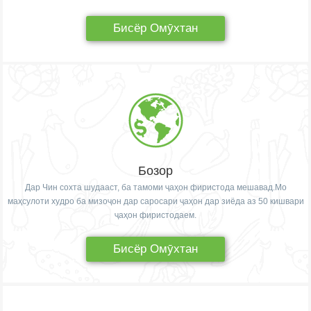
Бисёр Омӯхтан
Бозор
Дар Чин сохта шудааст, ба тамоми ҷаҳон фиристода мешавад.Мо
маҳсулоти худро ба мизоҷон дар саросари ҷаҳон дар зиёда аз 50 кишвари
ҷаҳон фиристодаем.
Бисёр Омӯхтан