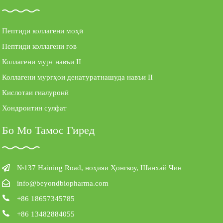
Пептиди коллагени моҳӣ
Пептиди коллагени гов
Коллагени мурғ навъи II
Коллагени мурғҳои денатуратнашуда навъи II
Кислотаи гиалуронӣ
Хондроитин сулфат
Бо Мо Тамос Гиред
№137 Haining Road, ноҳияи Ҳонгкоу, Шанхай Чин
info@beyondbiopharma.com
+86 18657345785
+86 13482884055