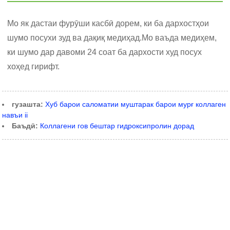
Мо як дастаи фурӯши касбӣ дорем, ки ба дархостҳои
шумо посухи зуд ва дақиқ медиҳад.Мо ваъда медиҳем,
ки шумо дар давоми 24 соат ба дархости худ посух
хоҳед гирифт.
гузашта:
Хуб барои саломатии муштарак барои мурғ коллаген
навъи ii
Баъдӣ:
Коллагени гов бештар гидроксипролин дорад