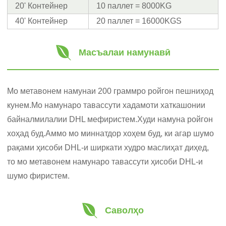
20' Контейнер
10 паллет = 8000KG
40' Контейнер
20 паллет = 16000KGS
Масъалаи намунавӣ
Мо метавонем намунаи 200 граммро ройгон пешниҳод
кунем.Мо намунаро тавассути хадамоти хаткашонии
байналмилалии DHL мефиристем.Худи намуна ройгон
хоҳад буд.Аммо мо миннатдор хоҳем буд, ки агар шумо
рақами ҳисоби DHL-и ширкати худро маслиҳат диҳед,
то мо метавонем намунаро тавассути ҳисоби DHL-и
шумо фиристем.
Саволҳо