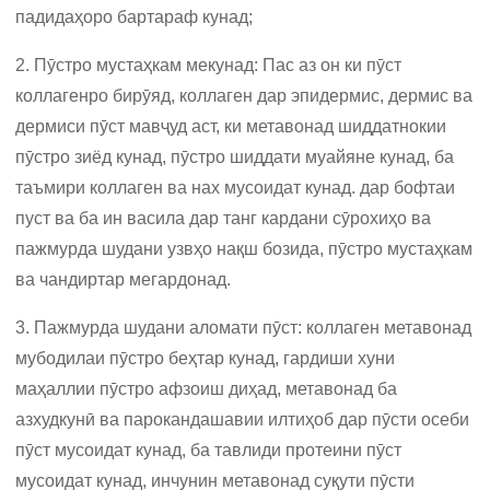
падидаҳоро бартараф кунад;
2. Пӯстро мустаҳкам мекунад: Пас аз он ки пӯст
коллагенро бирӯяд, коллаген дар эпидермис, дермис ва
дермиси пӯст мавҷуд аст, ки метавонад шиддатнокии
пӯстро зиёд кунад, пӯстро шиддати муайяне кунад, ба
таъмири коллаген ва нах мусоидат кунад. дар бофтаи
пуст ва ба ин васила дар танг кардани сӯрохиҳо ва
пажмурда шудани узвҳо нақш бозида, пӯстро мустаҳкам
ва чандиртар мегардонад.
3. Пажмурда шудани аломати пӯст: коллаген метавонад
мубодилаи пӯстро беҳтар кунад, гардиши хуни
маҳаллии пӯстро афзоиш диҳад, метавонад ба
азхудкунӣ ва парокандашавии илтиҳоб дар пӯсти осеби
пӯст мусоидат кунад, ба тавлиди протеини пӯст
мусоидат кунад, инчунин метавонад суқути пӯсти