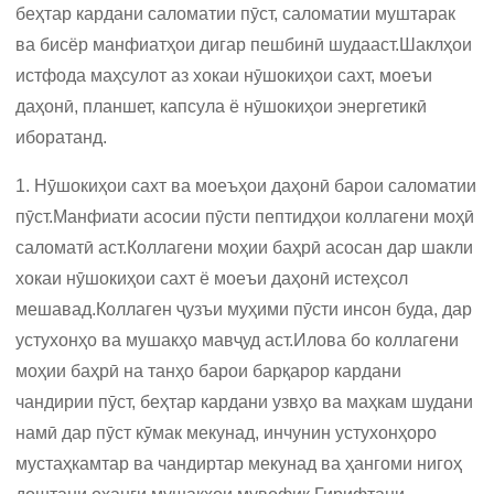
беҳтар кардани саломатии пӯст, саломатии муштарак
ва бисёр манфиатҳои дигар пешбинӣ шудааст.Шаклҳои
истфода маҳсулот аз хокаи нӯшокиҳои сахт, моеъи
даҳонӣ, планшет, капсула ё нӯшокиҳои энергетикӣ
иборатанд.
1. Нӯшокиҳои сахт ва моеъҳои даҳонӣ барои саломатии
пӯст.Манфиати асосии пӯсти пептидҳои коллагени моҳӣ
саломатӣ аст.Коллагени моҳии баҳрӣ асосан дар шакли
хокаи нӯшокиҳои сахт ё моеъи даҳонӣ истеҳсол
мешавад.Коллаген ҷузъи муҳими пӯсти инсон буда, дар
устухонҳо ва мушакҳо мавҷуд аст.Илова бо коллагени
моҳии баҳрӣ на танҳо барои барқарор кардани
чандирии пӯст, беҳтар кардани узвҳо ва маҳкам шудани
намӣ дар пӯст кӯмак мекунад, инчунин устухонҳоро
мустаҳкамтар ва чандиртар мекунад ва ҳангоми нигоҳ