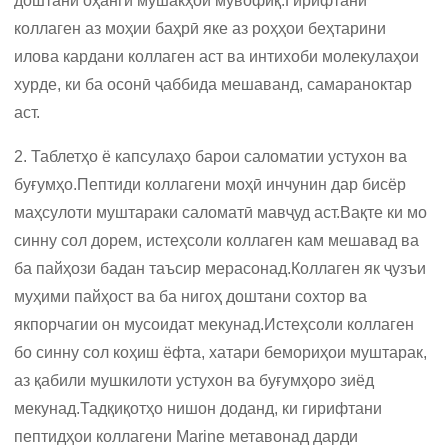
доштани оҳанги мушакҳои мувофиқ.Гирифтани
коллаген аз моҳии баҳрӣ яке аз роҳҳои беҳтарини
илова кардани коллаген аст ва интихоби молекулаҳои
хурде, ки ба осонӣ ҷаббида мешаванд, самараноктар
аст.
2. Таблетҳо ё капсулаҳо барои саломатии устухон ва
буғумҳо.Пептиди коллагени моҳӣ инчунин дар бисёр
маҳсулоти муштараки саломатӣ мавҷуд аст.Вақте ки мо
синну сол дорем, истеҳсоли коллаген кам мешавад ва
ба пайҳози бадан таъсир мерасонад.Коллаген як ҷузъи
муҳими пайҳост ва ба нигоҳ доштани сохтор ва
якпорчагии он мусоидат мекунад.Истеҳсоли коллаген
бо синну сол коҳиш ёфта, хатари бемориҳои муштарак,
аз қабили мушкилоти устухон ва буғумҳоро зиёд
мекунад.Тадқиқотҳо нишон доданд, ки гирифтани
пептидҳои коллагени Marine метавонад дарди