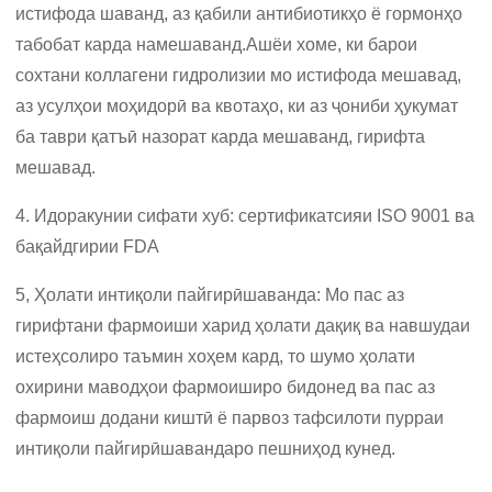
истифода шаванд, аз қабили антибиотикҳо ё гормонҳо
табобат карда намешаванд.Ашёи хоме, ки барои
сохтани коллагени гидролизии мо истифода мешавад,
аз усулҳои моҳидорӣ ва квотаҳо, ки аз ҷониби ҳукумат
ба таври қатъӣ назорат карда мешаванд, гирифта
мешавад.
4. Идоракунии сифати хуб: сертификатсияи ISO 9001 ва
бақайдгирии FDA
5, Ҳолати интиқоли пайгирӣшаванда: Мо пас аз
гирифтани фармоиши харид ҳолати дақиқ ва навшудаи
истеҳсолиро таъмин хоҳем кард, то шумо ҳолати
охирини маводҳои фармоиширо бидонед ва пас аз
фармоиш додани киштӣ ё парвоз тафсилоти пурраи
интиқоли пайгирӣшавандаро пешниҳод кунед.