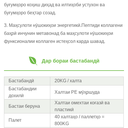
буғумҳоро коҳиш диҳад ва илтиҳоби устухон ва
буғумҳоро беҳтар созад.
3. Маҳсулоти нӯшокиҳои энергетикӣ.Пептиди коллагени
баҳрӣ инчунин метавонад ба маҳсулоти нӯшокиҳои
функсионалии коллаген истеҳсол карда шавад.
Дар бораи бастабандӣ
Бастабандӣ
20KG / халта
Бастабандии
Халтаи PE мӯҳршуда
дохилӣ
Халтаи омехтаи коғазӣ ва
Бастаи беруна
пластикӣ
40 халтаҳо / паллетҳо =
Палет
800KG