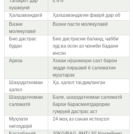
Талафот дар
≤ 8%
хушккунӣ
Ҳалшавандагӣ
Ҳалшавандагии фаврӣ дар об
Вазни
Вазни пасти молекулавӣ
молекулавӣ
Био дастрас
Био дастрасии баланд, ҷабби
будан
зуд ва осон аз ҷониби бадани
инсон
Ариза
Хокаи нӯшокиҳои сахт барои
зидди пиршавӣ ё саломатии
муштарак
Шаҳодатномаи
Ҳа, ҳалол тасдиқланган
ҳалол
Шаҳодатномаи
Бале, шаҳодатномаи саломатӣ
саломатӣ
барои барасмиятдарории
гумрукӣ дастрас аст
Муҳлати
24 моҳ аз санаи истеҳсол
нигоҳдорӣ
Бастабандӣ
20KG/BAG, 8MT/ 20' Контейнер,