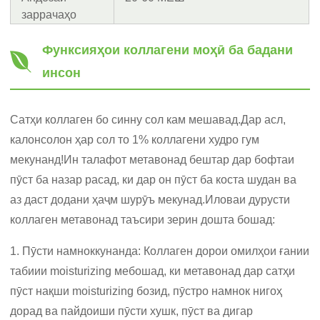
заррачаҳо
Функсияҳои коллагени моҳӣ ба бадани
инсон
Сатҳи коллаген бо синну сол кам мешавад.Дар асл,
калонсолон ҳар сол то 1% коллагени худро гум
мекунанд!Ин талафот метавонад бештар дар бофтаи
пӯст ба назар расад, ки дар он пӯст ба коста шудан ва
аз даст додани ҳаҷм шурӯъ мекунад.Иловаи дурусти
коллаген метавонад таъсири зерин дошта бошад:
1. Пӯсти намноккунанда: Коллаген дорои омилҳои ғании
табиии moisturizing мебошад, ки метавонад дар сатҳи
пӯст нақши moisturizing бозид, пӯстро намнок нигоҳ
дорад ва пайдоиши пӯсти хушк, пӯст ва дигар