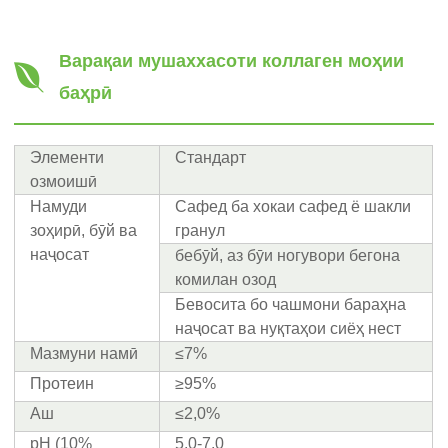
Варақаи мушаххасоти коллаген моҳии
баҳрӣ
Элементи
Стандарт
озмоишӣ
Намуди
Сафед ба хокаи сафед ё шакли
зоҳирӣ, бӯй ва
гранул
наҷосат
бебӯй, аз бӯи ногувори бегона
комилан озод
Бевосита бо чашмони бараҳна
наҷосат ва нуқтаҳои сиёҳ нест
Мазмуни намӣ
≤7%
Протеин
≥95%
Аш
≤2,0%
рН (10%
5,0-7,0