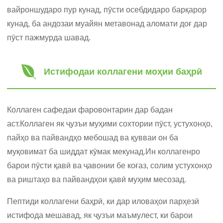
вайроншударо пур кунад, пӯсти осебдидаро барқарор
кунад, ба андозаи муайян метавонад аломати доғ дар
пӯст пажмурда шавад.
Истифодаи коллагени моҳии баҳрӣ
Коллаген сафедаи фаровонтарин дар бадан
аст.Коллаген як ҷузъи муҳими сохтории пӯст, устухонҳо,
пайҳо ва пайвандҳо мебошад ва қувваи он ба
муқовимат ба шиддат кӯмак мекунад.Ин коллагенро
барои пӯсти қавӣ ва ҷавонии бе коғаз, солим устухонҳо
ва риштаҳо ва пайвандҳои қавӣ муҳим месозад.
Пептиди коллагени баҳрӣ, ки дар иловаҳои парҳезӣ
истифода мешавад, як ҷузъи маъмулест, ки барои