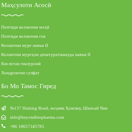
Маҳсулоти Асосӣ
Пептиди коллагени моҳӣ
Пептиди коллагени гов
Коллагени мурғ навъи II
Коллагени мурғҳои денатуратнашуда навъи II
Кислотаи гиалуронӣ
Хондроитин сулфат
Бо Мо Тамос Гиред
№137 Haining Road, ноҳияи Ҳонгкоу, Шанхай Чин
info@beyondbiopharma.com
+86 18657345785