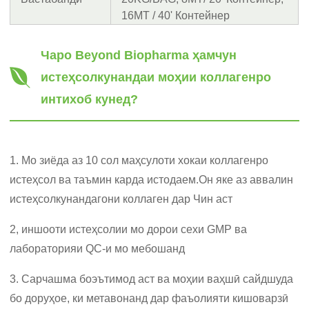
16MT / 40' Контейнер
Чаро Beyond Biopharma ҳамчун
истеҳсолкунандаи моҳии коллагенро
интихоб кунед?
1. Мо зиёда аз 10 сол маҳсулоти хокаи коллагенро
истеҳсол ва таъмин карда истодаем.Он яке аз аввалин
истеҳсолкунандагони коллаген дар Чин аст
2, иншооти истеҳсолии мо дорои сехи GMP ва
лабораторияи QC-и мо мебошанд
3. Сарчашма боэътимод аст ва моҳии ваҳшӣ сайдшуда
бо доруҳое, ки метавонанд дар фаъолияти кишоварзӣ