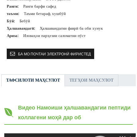
Ранги:
Ранги барфи сафед
таъми:
Таъми бетараф, хушбӯй
Бӯй:
Бебӯй
Ҳалшавандагӣ:
Ҳалшавандагии фаврӣ ба оби хунук
Ариза:
Иловаҳои парҳезии саломатии пӯст
БА МО ПОЧТАИ ЭЛЕКТРОНӢ ФИРИСТЕД
ТАФСИЛОТИ МАҲСУЛОТ
ТЕГҲОИ МАҲСУЛОТ
Видео Намоиши ҳалшавандагии пептиди
коллагени моҳӣ дар об