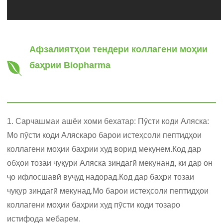
Афзалиятҳои тендери коллагени моҳии
баҳрии Biopharma
1. Сарчашмаи ашёи хоми бехатар: Пӯсти коди Аляска:
Мо пӯсти коди Аляскаро барои истеҳсоли пептидҳои
коллагени моҳии баҳрии худ ворид мекунем.Код дар
обҳои тозаи чуқури Аляска зиндагӣ мекунанд, ки дар он
ҷо ифлосшавӣ вуҷуд надорад.Код дар баҳри тозаи
чуқур зиндагӣ мекунад.Мо барои истеҳсоли пептидҳои
коллагени моҳии баҳрии худ пӯсти коди тозаро
истифода мебарем.