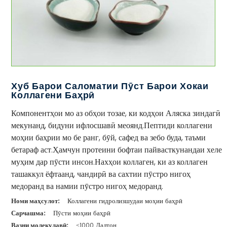
Хуб Барои Саломатии Пӯст Барои Хокаи
Коллагени Баҳрӣ
Компонентҳои мо аз обҳои тозае, ки кодҳои Аляска зиндагӣ
мекунанд, бидуни ифлосшавӣ меоянд.Пептиди коллагени
моҳии баҳрии мо бе ранг, бӯй, сафед ва зебо буда, таъми
бетараф аст.Ҳамчун протеини бофтаи пайвасткунандаи хеле
муҳим дар пӯсти инсон.Нахҳои коллаген, ки аз коллаген
ташаккул ёфтаанд, чандирӣ ва сахтии пӯстро нигоҳ
медоранд ва намии пӯстро нигоҳ медоранд.
Номи маҳсулот:
Коллагени гидролизшудаи моҳии баҳрӣ
Сарчашма:
Пӯсти моҳии баҳрӣ
Вазни молекулавӣ:
≤1000 Далтон