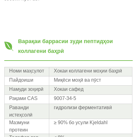
Варақаи баррасии зуди пептидҳои
коллагени баҳрӣ
Номи маҳсулот
Хокаи коллагени моҳии баҳрӣ
Пайдоиши
Миқёси моҳӣ ва пӯст
Намуди зоҳирӣ
Хокаи сафед
Рақами CAS
9007-34-5
Раванди
гидролизи ферментативӣ
истеҳсолӣ
Мазмуни
≥ 90% бо усули Kjeldahl
протеин