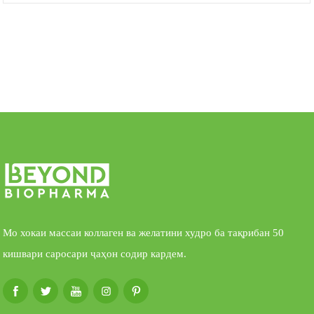
Мо хокаи массаи коллаген ва желатини худро ба тақрибан 50
кишвари саросари ҷаҳон содир кардем.