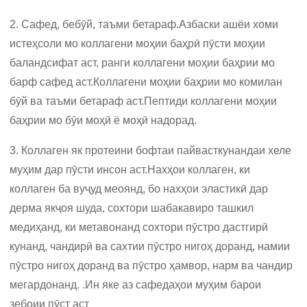
2. Сафед, бебӯй, таъми бетараф.Азбаски ашёи хоми
истеҳсоли мо коллагени моҳии баҳрӣ пӯсти моҳии
баландсифат аст, ранги коллагени моҳии баҳрии мо
барф сафед аст.Коллагени моҳии баҳрии мо комилан
бӯй ва таъми бетараф аст.Пептиди коллагени моҳии
баҳрии мо бӯи моҳӣ ё моҳӣ надорад.
3. Коллаген як протеини бофтаи пайвасткунандаи хеле
муҳим дар пӯсти инсон аст.Нахҳои коллаген, ки
коллаген ба вуҷуд меоянд, бо нахҳои эластикӣ дар
дерма якҷоя шуда, сохтори шабакавиро ташкил
медиҳанд, ки метавонанд сохтори пӯстро дастгирӣ
кунанд, чандирӣ ва сахтии пӯстро нигоҳ доранд, намии
пӯстро нигоҳ доранд ва пӯстро ҳамвор, нарм ва чандир
мегардонанд. .Ин яке аз сафедаҳои муҳим барои
зебоии пӯст аст