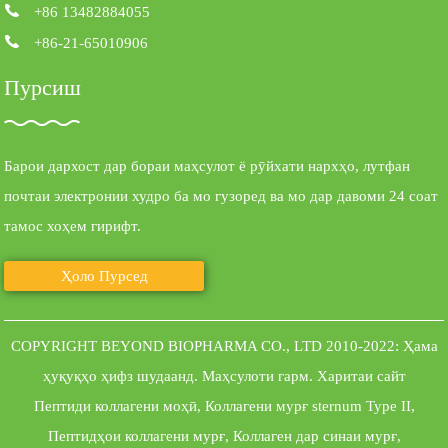
+86 13482884055
+86-21-65010906
Пурсиш
Барои дархост дар бораи маҳсулот ё рӯйхати нархҳо, лутфан
почтаи электронии худро ба мо гузоред ва мо дар давоми 24 соат
тамос хоҳем гирифт.
Ҳоло Пурсед
COPYRIGHT BEYOND BIOPHARMA CO., LTD 2010-2022: Ҳама
ҳуқуқҳо ҳифз шудаанд.
Маҳсулоти гарм
.
Харитаи сайт
Пептиди коллагени моҳӣ
,
Коллагени мурғ sternum Type II
,
Пептидҳои коллагени мурғ
,
Коллаген дар синаи мурғ
,