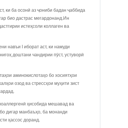
аст, ки ба осонӣ аз ҷониби бадан ҷаббида
тар био дастрас мегардонанд.Ин
дастгирии истеҳсоли коллаген ва
ни навъи I иборат аст, ки намуди
нигоҳ доштани чандирии пӯст, устуворӣ
отаҳои аминокислотаҳо бо хосиятҳои
алҳои озод ва стрессҳои муҳити зист
гардад.
ипоаллергенӣ ҳисобида мешавад ва
бо дигар манбаъҳо, ба монанди
ӯсти ҳассос доранд.