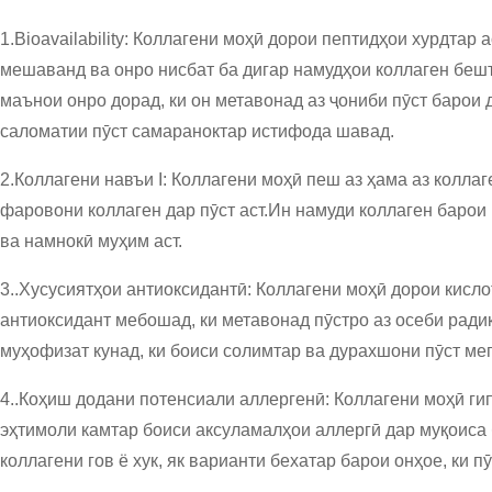
1.Bioavailability: Коллагени моҳӣ дорои пептидҳои хурдтар 
мешаванд ва онро нисбат ба дигар намудҳои коллаген беш
маънои онро дорад, ки он метавонад аз ҷониби пӯст барои 
саломатии пӯст самараноктар истифода шавад.
2.Коллагени навъи I: Коллагени моҳӣ пеш аз ҳама аз коллаге
фаровони коллаген дар пӯст аст.Ин намуди коллаген барои 
ва намнокӣ муҳим аст.
3..Хусусиятҳои антиоксидантӣ: Коллагени моҳӣ дорои кисл
антиоксидант мебошад, ки метавонад пӯстро аз осеби радик
муҳофизат кунад, ки боиси солимтар ва дурахшони пӯст ме
4..Коҳиш додани потенсиали аллергенӣ: Коллагени моҳӣ г
эҳтимоли камтар боиси аксуламалҳои аллергӣ дар муқоиса 
коллагени гов ё хук, як варианти бехатар барои онҳое, ки п