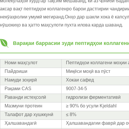
молекулаҳои хурдтар тақсим мешаванд, ки аз ҷониби бада
аксар вақт пептидҳои коллагенро барои дастгирии чандири
некӯаҳволии умумӣ мегиранд.Онҳо дар шакли хока ё капсул
нӯшокиҳо ва ҳатто маҳсулоти пухта илова карда шаванд.
Варақаи баррасии зуди пептидҳои коллаген
Номи маҳсулот
Пептидҳои коллагени моҳии 
Пайдоиши
Миқёси моҳӣ ва пӯст
Намуди зоҳирӣ
Хокаи сафед
Рақами CAS
9007-34-5
Раванди истеҳсолӣ
гидролизи ферментативӣ
Мазмуни протеин
≥ 90% бо усули Kjeldahl
Талафот дар хушккунӣ
≤ 8%
Ҳалшавандагӣ
Ҳалшавандагии фаврӣ дар о