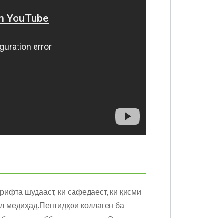
рифта шудааст, ки сафедаест, ки қисми
кил медиҳад.Пептидҳои коллаген ба