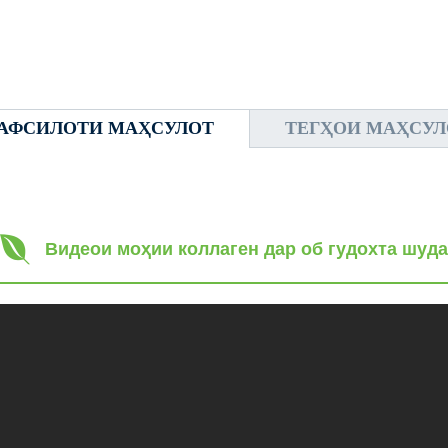
АФСИЛОТИ МАҲСУЛОТ
ТЕГҲОИ МАҲСУЛ
Видеои моҳии коллаген дар об гудохта шуда