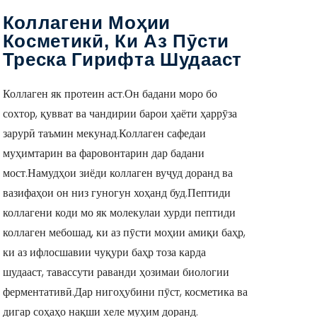
Коллагени Моҳии
Косметикӣ, Ки Аз Пӯсти
Треска Гирифта Шудааст
Коллаген як протеин аст.Он бадани моро бо
сохтор, қувват ва чандирии барои ҳаёти ҳаррӯза
зарурӣ таъмин мекунад.Коллаген сафедаи
муҳимтарин ва фаровонтарин дар бадани
мост.Намудҳои зиёди коллаген вуҷуд доранд ва
вазифаҳои он низ гуногун хоҳанд буд.Пептиди
коллагени коди мо як молекулаи хурди пептиди
коллаген мебошад, ки аз пӯсти моҳии амиқи баҳр,
ки аз ифлосшавии чуқури баҳр тоза карда
шудааст, тавассути раванди ҳозимаи биологии
ферментативӣ.Дар нигоҳубини пӯст, косметика ва
дигар соҳаҳо нақши хеле муҳим доранд.