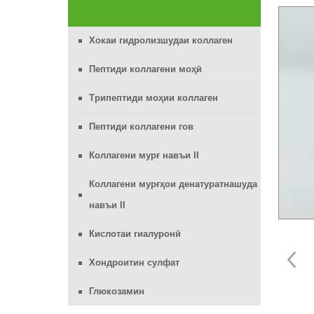
Хокаи гидролизшудаи коллаген
Пептиди коллагени моҳӣ
Трипептиди моҳии коллаген
Пептиди коллагени гов
Коллагени мурғ навъи II
Коллагени мурғҳои денатуратнашуда
навъи II
Кислотаи гиалуронӣ
Хондроитин сулфат
Глюкозамин