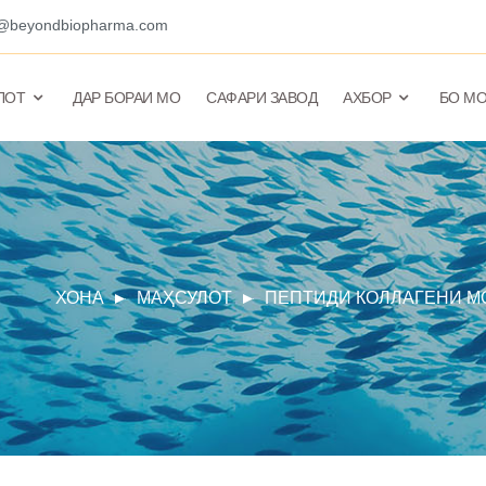
o@beyondbiopharma.com
ЛОТ
ДАР БОРАИ МО
САФАРИ ЗАВОД
АХБОР
БО МО
ХОНА
МАҲСУЛОТ
ПЕПТИДИ КОЛЛАГЕНИ М