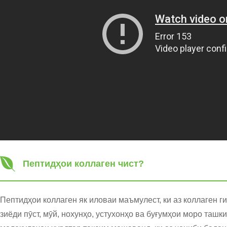
Пептидҳои коллаген чист?
Пептидҳои коллаген як иловаи маъмулест, ки аз коллаген ги
зиёди пӯст, мӯй, нохунҳо, устухонҳо ва буғумҳои моро таш