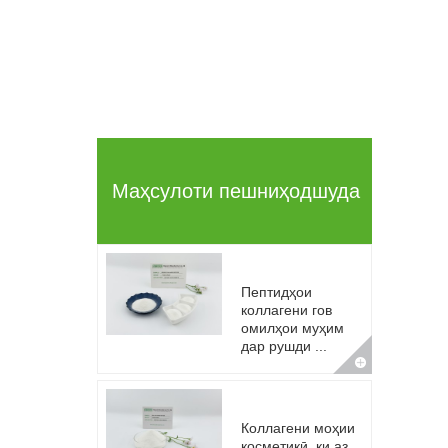
Маҳсулоти пешниҳодшуда
Пептидҳои
коллагени гов
омилҳои муҳим
дар рушди ...
Коллагени моҳии
косметикӣ, ки аз