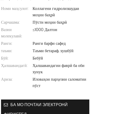
Номи маҳсулот:
Коллагени гидролизшудаи
моҳии баҳрӣ
Сарчашма:
Пӯсти моҳии баҳрӣ
Вазни
≤1000 Далтон
молекулавӣ:
Ранги:
Ранги барфи сафед
таъми:
Таъми бетараф, хушбӯй
Бӯй:
Бебӯй
Ҳалшавандагӣ:
Ҳалшавандагии фаврӣ ба оби
хунук
Ариза:
Иловаҳои парҳезии саломатии
пӯст
БА МО ПОЧТАИ ЭЛЕКТРОНӢ