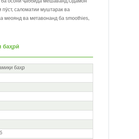
н ба осонӣ ҷаббида мешаванд.Одамон
и пӯст, саломатии муштарак ва
а меоянд ва метавонанд ба smoothies,
и баҳрӣ
амиқи баҳр
б