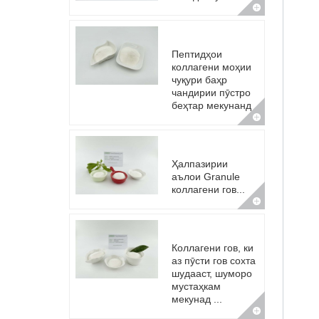
Пептидҳои
коллагени моҳии
чуқури баҳр
чандирии пӯстро
беҳтар мекунанд
Ҳалпазирии
аълои Granule
коллагени гов...
Коллагени гов, ки
аз пӯсти гов сохта
шудааст, шуморо
мустаҳкам
мекунад ...