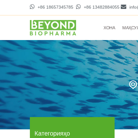
+86 18657345785
+86 13482884055
inf
ХОНА
МАҲСУ
Категорияҳо