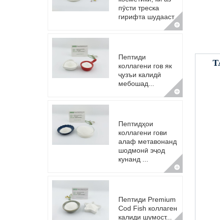
пӯсти треска
гирифта шудааст
Пептиди
Т
коллагени гов як
ҷузъи калидӣ
мебошад...
Пептидҳои
коллагени гови
алаф метавонанд
шодмонӣ эҷод
кунанд ...
Пептиди Premium
Cod Fish коллаген
калиди шумост...