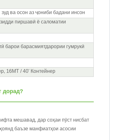
 зуд ва осон аз ҷониби бадани инсон
 зидди пиршавӣ ё саломатии
тӣ барои барасмиятдарории гумрукӣ
р, 16MT / 40' Контейнер
т дорад?
ирифта мешавад, дар соҳаи пӯст нисбат
нҳоянд баъзе манфиатҳои асосии