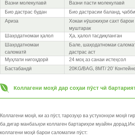
Вазни молекулавӣ
Вазни пасти молекулавӣ
Био дастрас будан
Био дастрасии баланд, ҷабби
Ариза
Хокаи нӯшокиҳои сахт барои
муштарак
Шаҳодатномаи ҳалол
Ҳа, ҳалол тасдиқланган
Шаҳодатномаи
Бале, шаҳодатномаи салома
саломатӣ
дастрас аст
Муҳлати нигоҳдорӣ
24 моҳ аз санаи истеҳсол
Бастабандӣ
20KG/BAG, 8MT/ 20' Контейне
Коллагени моҳӣ дар соҳаи пӯст чӣ бартария
Коллагени моҳӣ, ки аз пӯст, тарозуҳо ва устухонҳои моҳӣ г
ба дигар манбаъҳои коллаген бартариҳои муайян дорад.И
коллагени моҳӣ барои саломатии пӯст: