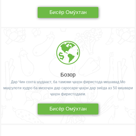
Бисёр Омӯхтан
Бозор
Дар Чин сохта шудааст, ба тамоми ҷаҳон фиристода мешавад.Мо
маҳсулоти худро ба мизоҷон дар саросари ҷаҳон дар зиёда аз 50 кишвари
ҷаҳон фиристодаем.
Бисёр Омӯхтан