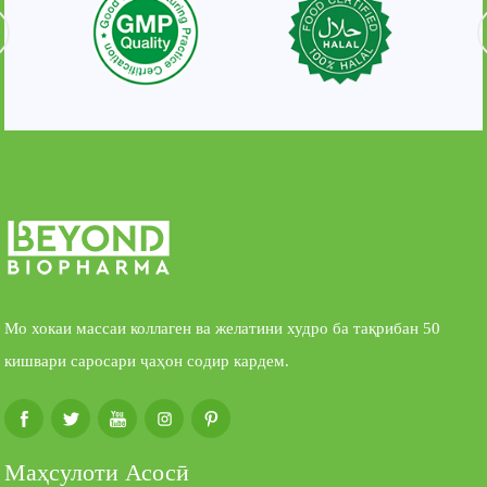
Мо хокаи массаи коллаген ва желатини худро ба тақрибан 50
кишвари саросари ҷаҳон содир кардем.
Маҳсулоти Асосӣ