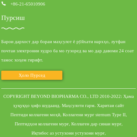
+86-21-65010906
Пурсиш
Барои дархост дар бораи маҳсулот ё рӯйхати нархҳо, лутфан
почтаи электронии худро ба мо гузоред ва мо дар давоми 24 соат
тамос хоҳем гирифт.
Ҳоло Пурсед
COPYRIGHT BEYOND BIOPHARMA CO., LTD 2010-2022: Ҳама
ҳуқуқҳо ҳифз шудаанд.
Маҳсулоти гарм
.
Харитаи сайт
Пептиди коллагени моҳӣ
,
Коллагени мурғ sternum Type II
,
Пептидҳои коллагени мурғ
,
Коллаген дар синаи мурғ
,
Иқтибос аз устухони устухони мурғ
,