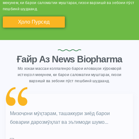
мекунем, ки барои саломатии муштарак, ғизои варзишӣ ва зебоии пӯст
пешбинӣ шудаанд.
Ҳоло Пурсед
Ғайр Аз News Biopharma
Мо хокаи массаи коллагенро барои иловаҳои хӯрокворӣ
истеҳсол мекунем, ки барои саломатии муштарак, ғизои
варзишӣ ва зебоии пӯст пешбинӣ шудаанд.
Мизоҷони мӯҳтарам, ташаккури зиёд барои
боварии дарозмӯҳлат ва эътимоди шумо...