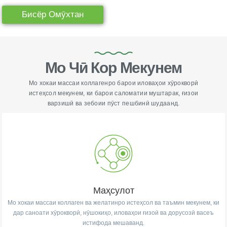
Бисёр Омӯхтан
Мо Чӣ Кор Мекунем
Мо хокаи массаи коллагенро барои иловаҳои хӯрокворӣ
истеҳсол мекунем, ки барои саломатии муштарак, ғизои
варзишӣ ва зебоии пӯст пешбинӣ шудаанд.
Маҳсулот
Мо хокаи массаи коллаген ва желатинро истеҳсол ва таъмин мекунем, ки
дар саноати хӯрокворӣ, нӯшокиҳо, иловаҳои ғизоӣ ва дорусозӣ васеъ
истифода мешаванд.