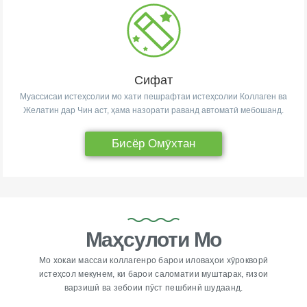
Сифат
Муассисаи истеҳсолии мо хати пешрафтаи истеҳсолии Коллаген ва
Желатин дар Чин аст, ҳама назорати раванд автоматӣ мебошанд.
Бисёр Омӯхтан
Маҳсулоти Мо
Мо хокаи массаи коллагенро барои иловаҳои хӯрокворӣ
истеҳсол мекунем, ки барои саломатии муштарак, ғизои
варзишӣ ва зебоии пӯст пешбинӣ шудаанд.