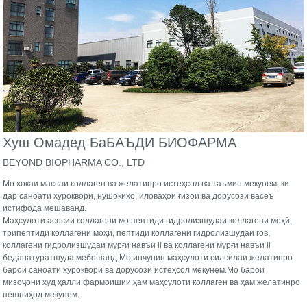
Хуш Омадед Ба
БАЪДИ БИОФАРМА
BEYOND BIOPHARMA CO., LTD
Мо хокаи массаи коллаген ва желатинро истеҳсол ва таъмин мекунем, ки
дар саноати хӯрокворӣ, нӯшокиҳо, иловаҳои ғизоӣ ва дорусозӣ васеъ
истифода мешаванд.
Маҳсулоти асосии коллагени мо пептиди гидролизшудаи коллагени моҳӣ,
трипептиди коллагени моҳӣ, пептиди коллагени гидролизшудаи гов,
коллагени гидролизшудаи мурғи навъи ii ва коллагени мурғи навъи ii
беданатуратшуда мебошанд.Мо инчунин маҳсулоти силсилаи желатинро
барои саноати хӯрокворӣ ва дорусозӣ истеҳсол мекунем.Мо барои
мизоҷони худ ҳалли фармоишии ҳам маҳсулоти коллаген ва ҳам желатинро
пешниҳод мекунем.