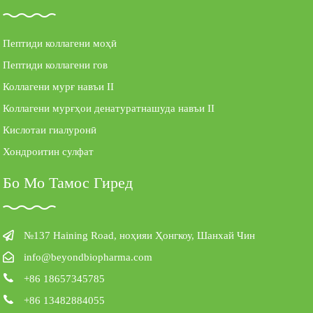
Пептиди коллагени моҳӣ
Пептиди коллагени гов
Коллагени мурғ навъи II
Коллагени мурғҳои денатуратнашуда навъи II
Кислотаи гиалуронӣ
Хондроитин сулфат
Бо Мо Тамос Гиред
№137 Haining Road, ноҳияи Ҳонгкоу, Шанхай Чин
info@beyondbiopharma.com
+86 18657345785
+86 13482884055