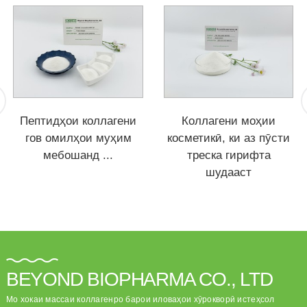
Пептидҳои коллагени
Коллагени моҳии
гов омилҳои муҳим
косметикӣ, ки аз пӯсти
мебошанд ...
треска гирифта
шудааст
BEYOND BIOPHARMA CO., LTD
Мо хокаи массаи коллагенро барои иловаҳои хӯрокворӣ истеҳсол